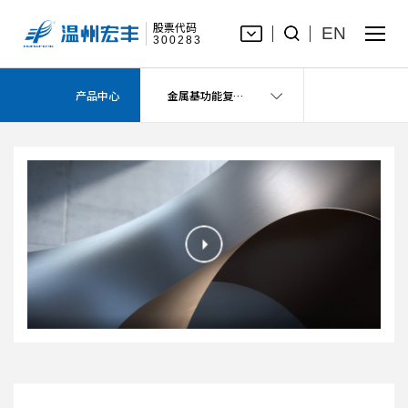
股票代码
EN
300283
VC均热板用超薄复合材料
产品中心
金属基功能复合材料