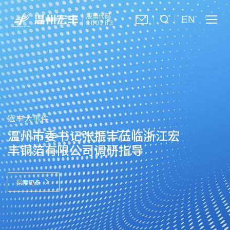
股票代码
EN
300283
宏丰大事件
温州市委书记张振丰莅临浙江宏
丰铜箔有限公司调研指导
探索更多