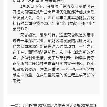
培育项目承担单位”等荣誉称号。
2月26日下午，温州海洋经济发展示范区召
开招大引强提效暨营商环境优化赋能跨越式高质
量发展大会。会上，浙江宏丰金属基功能复合材
料有限公司被授予2025年度“突出贡献十强企业”
荣誉称号。
荣誉加冕，砥砺前行。这些荣誉既是对宏丰
过去一年深耕实业、赋能区域发展的高度肯定，
也为公司2026年新征程注入强劲动力。一年之计
在于春，骐骥驰骋谱新篇。宏丰将以此为新的起
点，永葆创业激情，勇于改革创新，继续秉持守
正创新的工匠精神与求真务实的实干作风，以更
加昂扬的姿态，为温州做强“一圈一极一中心”贡
献宏丰力量，在高质量发展的新征程上续写新的
荣光！
上一篇：温州宏丰2025年度总结表彰大会暨2026年新