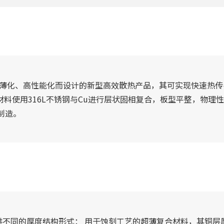
轻薄化、高性能化而设计的新型高效散热产品，其可实现快速热
合材料使用316L不锈钢与Cu进行层状固相复合，板型平整，物
制造。
提供不同的厚度结构形式： 用于蚀刻工艺的超薄复合材料，其铜